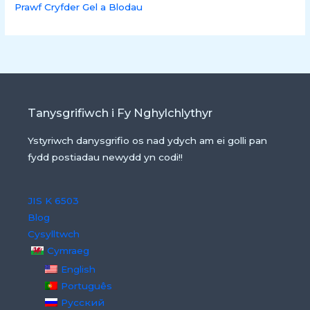
Prawf Cryfder Gel a Blodau
Tanysgrifiwch i Fy Nghylchlythyr
Ystyriwch danysgrifio os nad ydych am ei golli pan
fydd postiadau newydd yn codi!!
JIS K 6503
Blog
Cysylltwch
Cymraeg
English
Português
Русский