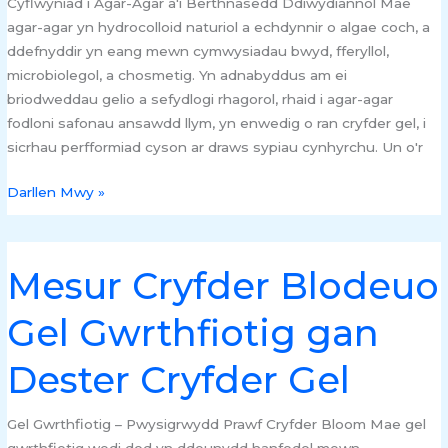
Cyflwyniad i Agar-Agar a'i Berthnasedd Ddiwydiannol Mae
Prawf
agar-agar yn hydrocolloid naturiol a echdynnir o algae coch, a
Bloom
ddefnyddir yn eang mewn cymwysiadau bwyd, fferyllol,
microbiolegol, a chosmetig. Yn adnabyddus am ei
briodweddau gelio a sefydlogi rhagorol, rhaid i agar-agar
fodloni safonau ansawdd llym, yn enwedig o ran cryfder gel, i
sicrhau perfformiad cyson ar draws sypiau cynhyrchu. Un o'r
Darllen Mwy »
Mesur Cryfder Blodeuo
Mesur
Cryfder
Gel Gwrthfiotig gan
Blodeuo
Gel
Dester Cryfder Gel
Gwrthfiotig
gan
Dester
Gel Gwrthfiotig – Pwysigrwydd Prawf Cryfder Bloom Mae gel
Cryfder
gwrthfiotig wedi dod yn ddeunydd hanfodol mewn