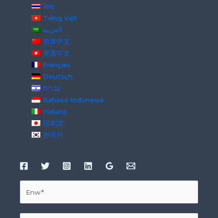
ไทย
Tiếng Việt
العربية
简体中文
香港中文
Français
Deutsch
עִבְרִית
Bahasa Indonesia
Italiano
日本語
한국어
E
n
w