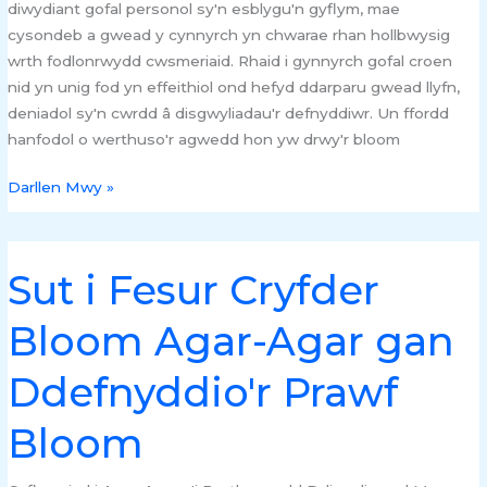
Croen
diwydiant gofal personol sy'n esblygu'n gyflym, mae
cysondeb a gwead y cynnyrch yn chwarae rhan hollbwysig
wrth fodlonrwydd cwsmeriaid. Rhaid i gynnyrch gofal croen
nid yn unig fod yn effeithiol ond hefyd ddarparu gwead llyfn,
deniadol sy'n cwrdd â disgwyliadau'r defnyddiwr. Un ffordd
hanfodol o werthuso'r agwedd hon yw drwy'r bloom
Darllen Mwy »
Sut i Fesur Cryfder
Sut
i
Bloom Agar-Agar gan
Fesur
Cryfder
Ddefnyddio'r Prawf
Bloom
Agar-
Bloom
Agar
gan
Ddefnyddio'r