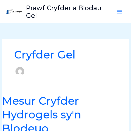
Neidio
Prawf Cryfder a Blodau
i'r
Gel
cynnwys
Cryfder Gel
Mesur Cryfder
Mesur
Cryfder
Hydrogels sy'n
Hydrogels
sy'n
Blodeuo
Blodeuo