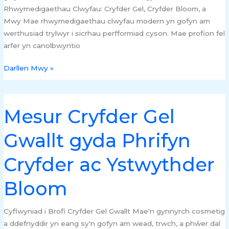
Rhwymedigaethau Clwyfau: Cryfder Gel, Cryfder Bloom, a
Mwy Mae rhwymedigaethau clwyfau modern yn gofyn am
werthusiad trylwyr i sicrhau perfformiad cyson. Mae profion fel
arfer yn canolbwyntio
Darllen Mwy »
Mesur Cryfder Gel
Mesur
Cryfder
Gwallt gyda Phrifyn
Gel
Gwallt
Cryfder ac Ystwythder
gyda
Phrifyn
Bloom
Cryfder
ac
Ystwythder
Cyflwyniad i Brofi Cryfder Gel Gwallt Mae'n gynnyrch cosmetig
Bloom
a ddefnyddir yn eang sy'n gofyn am wead, trwch, a phŵer dal