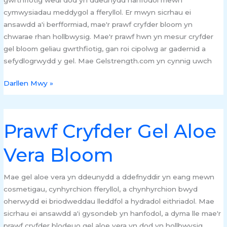
Gel
cymwysiadau meddygol a fferyllol. Er mwyn sicrhau ei
ansawdd a'i berfformiad, mae'r prawf cryfder bloom yn
chwarae rhan hollbwysig. Mae'r prawf hwn yn mesur cryfder
gel bloom geliau gwrthfiotig, gan roi cipolwg ar gadernid a
sefydlogrwydd y gel. Mae Gelstrength.com yn cynnig uwch
Darllen Mwy »
Prawf Cryfder Gel Aloe
Prawf
Cryfder
Vera Bloom
Gel
Aloe
Vera
Mae gel aloe vera yn ddeunydd a ddefnyddir yn eang mewn
Bloom
cosmetigau, cynhyrchion fferyllol, a chynhyrchion bwyd
oherwydd ei briodweddau lleddfol a hydradol eithriadol. Mae
sicrhau ei ansawdd a'i gysondeb yn hanfodol, a dyma lle mae'r
prawf cryfder blodeuo gel aloe vera yn dod yn hollbwysig.