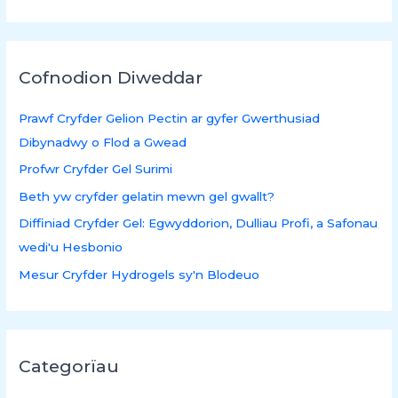
l
i
o
Cofnodion Diweddar
a
m
Prawf Cryfder Gelion Pectin ar gyfer Gwerthusiad
:
Dibynadwy o Flod a Gwead
Profwr Cryfder Gel Surimi
Beth yw cryfder gelatin mewn gel gwallt?
Diffiniad Cryfder Gel: Egwyddorion, Dulliau Profi, a Safonau
wedi'u Hesbonio
Mesur Cryfder Hydrogels sy'n Blodeuo
Categorïau