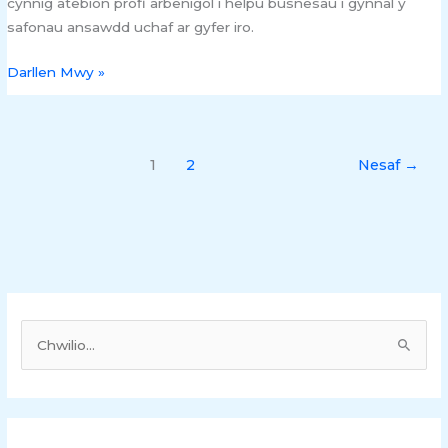
cynnig atebion profi arbenigol i helpu busnesau i gynnal y
safonau ansawdd uchaf ar gyfer iro.
Darllen Mwy »
1
2
Nesaf
→
C
h
w
i