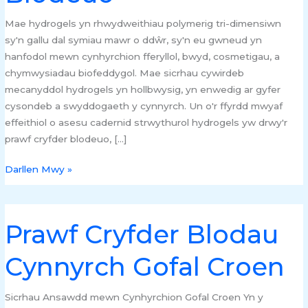
Mae hydrogels yn rhwydweithiau polymerig tri-dimensiwn
sy'n gallu dal symiau mawr o ddŵr, sy'n eu gwneud yn
hanfodol mewn cynhyrchion fferyllol, bwyd, cosmetigau, a
chymwysiadau biofeddygol. Mae sicrhau cywirdeb
mecanyddol hydrogels yn hollbwysig, yn enwedig ar gyfer
cysondeb a swyddogaeth y cynnyrch. Un o'r ffyrdd mwyaf
effeithiol o asesu cadernid strwythurol hydrogels yw drwy'r
prawf cryfder blodeuo, […]
Darllen Mwy »
Prawf Cryfder Blodau
Prawf
Cryfder
Cynnyrch Gofal Croen
Blodau
Cynnyrch
Gofal
Sicrhau Ansawdd mewn Cynhyrchion Gofal Croen Yn y