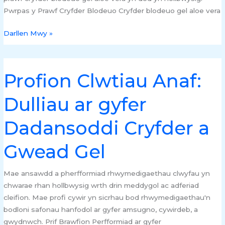
Pwrpas y Prawf Cryfder Blodeuo Cryfder blodeuo gel aloe vera
Darllen Mwy »
Profion Clwtiau Anaf:
Profion
Clwtiau
Dulliau ar gyfer
Anaf:
Dulliau
Dadansoddi Cryfder a
ar
gyfer
Gwead Gel
Dadansoddi
Cryfder
a
Mae ansawdd a pherfformiad rhwymedigaethau clwyfau yn
Gwead
chwarae rhan hollbwysig wrth drin meddygol ac adferiad
Gel
cleifion. Mae profi cywir yn sicrhau bod rhwymedigaethau'n
bodloni safonau hanfodol ar gyfer amsugno, cywirdeb, a
gwydnwch. Prif Brawfion Perfformiad ar gyfer