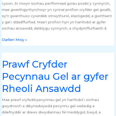
cyson. Er mwyn sicrhau perfformiad gorau posibl y cynnyrch,
mae gweithgynhyrchwyr yn cynnal profion cryfder gel gwallt,
sy'n gwerthuso cywirdeb strwythurol, elastigedd, a gwrthiant
y gel i ddadffurfiad. Mae'r profion hyn yn hanfodol ar gyfer
sicrhau ansawdd, datblygu cynnyrch, a chydymffurfiaeth â
Darllen Mwy »
Prawf Cryfder
Prawf
Cryfder
Pecynnau Gel ar gyfer
Pecynnau
Gel
Rheoli Ansawdd
ar
gyfer
Rheoli
Mae prawf cryfedd pecynnau gel yn hanfodol i sicrhau
Ansawdd
gwydnwch a dibynadwyedd pecynnu gel-seiliedig a
ddefnyddir ar draws diwydiannau fel meddygol, bwyd, a