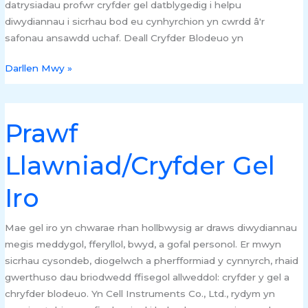
datrysiadau profwr cryfder gel datblygedig i helpu
diwydiannau i sicrhau bod eu cynhyrchion yn cwrdd â'r
safonau ansawdd uchaf. Deall Cryfder Blodeuo yn
Darllen Mwy »
Prawf
Prawf
Llawniad/Cryfder
Llawniad/Cryfder Gel
Gel
Iro
Iro
Mae gel iro yn chwarae rhan hollbwysig ar draws diwydiannau
megis meddygol, fferyllol, bwyd, a gofal personol. Er mwyn
sicrhau cysondeb, diogelwch a pherfformiad y cynnyrch, rhaid
gwerthuso dau briodwedd ffisegol allweddol: cryfder y gel a
chryfder blodeuo. Yn Cell Instruments Co., Ltd., rydym yn